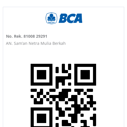
No. Rek. 81008 29291
AN. Sam’an Netra Mulia Berkah