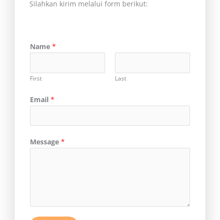
Silahkan kirim melalui form berikut:
Name
*
First
Last
Email
*
Message
*