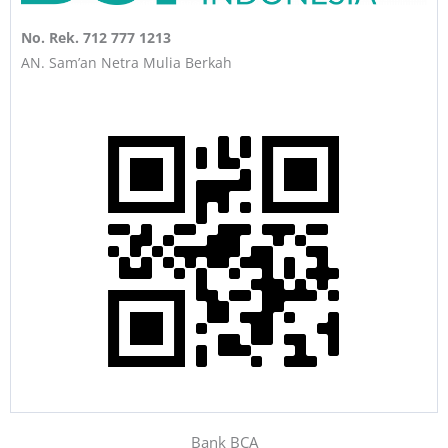
No. Rek. 712 777 1213
AN. Sam’an Netra Mulia Berkah
Bank BCA