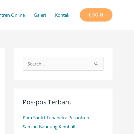
ntren Online
Galeri
Kontak
LOGIN
C
a
r
i
u
Pos-pos Terbaru
n
Para Santri Tunanetra Pesantren
t
Sam’an Bandung Kembali
u