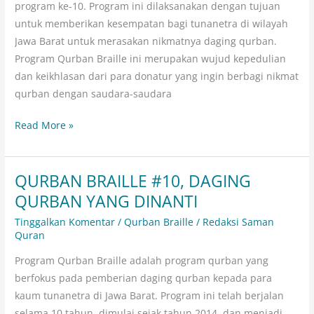
program ke-10. Program ini dilaksanakan dengan tujuan
Qurban
untuk memberikan kesempatan bagi tunanetra di wilayah
Jawa Barat untuk merasakan nikmatnya daging qurban.
Program Qurban Braille ini merupakan wujud kepedulian
dan keikhlasan dari para donatur yang ingin berbagi nikmat
qurban dengan saudara-saudara
Read More »
QURBAN BRAILLE #10, DAGING
QURBAN
BRAILLE
QURBAN YANG DINANTI
#10,
Tinggalkan Komentar
/
Qurban Braille
/
Redaksi Saman
DAGING
Quran
QURBAN
Program Qurban Braille adalah program qurban yang
YANG
berfokus pada pemberian daging qurban kepada para
DINANTI
kaum tunanetra di Jawa Barat. Program ini telah berjalan
selama 10 tahun, dimulai sejak tahun 2014, dan menjadi