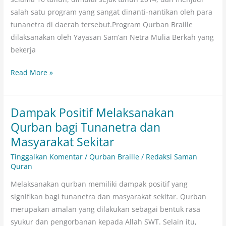
salah satu program yang sangat dinanti-nantikan oleh para
tunanetra di daerah tersebut.Program Qurban Braille
dilaksanakan oleh Yayasan Sam’an Netra Mulia Berkah yang
bekerja
Read More »
Dampak Positif Melaksanakan
Dampak
Positif
Qurban bagi Tunanetra dan
Melaksanakan
Masyarakat Sekitar
Qurban
Tinggalkan Komentar
/
Qurban Braille
/
Redaksi Saman
bagi
Quran
Tunanetra
Melaksanakan qurban memiliki dampak positif yang
dan
signifikan bagi tunanetra dan masyarakat sekitar. Qurban
Masyarakat
merupakan amalan yang dilakukan sebagai bentuk rasa
Sekitar
syukur dan pengorbanan kepada Allah SWT. Selain itu,