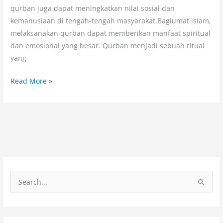
qurban juga dapat meningkatkan nilai sosial dan
kemanusiaan di tengah-tengah masyarakat.Bagiumat islam,
melaksanakan qurban dapat memberikan manfaat spiritual
dan emosional yang besar. Qurban menjadi sebuah ritual
yang
Read More »
C
a
r