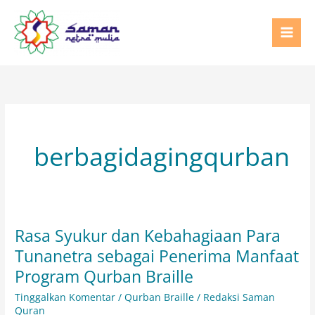
Lewati
ke
konten
berbagidagingqurban
Rasa Syukur dan Kebahagiaan Para
Rasa
Syukur
Tunanetra sebagai Penerima Manfaat
dan
Program Qurban Braille
Kebahagiaan
Tinggalkan Komentar
/
Qurban Braille
/
Redaksi Saman
Para
Quran