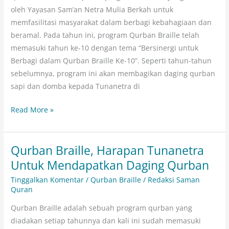
Braille
oleh Yayasan Sam’an Netra Mulia Berkah untuk
#10
memfasilitasi masyarakat dalam berbagi kebahagiaan dan
beramal. Pada tahun ini, program Qurban Braille telah
memasuki tahun ke-10 dengan tema “Bersinergi untuk
Berbagi dalam Qurban Braille Ke-10”. Seperti tahun-tahun
sebelumnya, program ini akan membagikan daging qurban
sapi dan domba kepada Tunanetra di
Read More »
Qurban Braille, Harapan Tunanetra
Qurban
Braille,
Untuk Mendapatkan Daging Qurban
Harapan
Tinggalkan Komentar
/
Qurban Braille
/
Redaksi Saman
Tunanetra
Quran
Untuk
Qurban Braille adalah sebuah program qurban yang
Mendapatkan
diadakan setiap tahunnya dan kali ini sudah memasuki
Daging