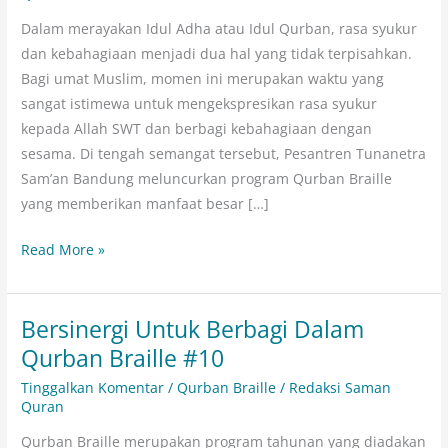
Tunanetra
Dalam merayakan Idul Adha atau Idul Qurban, rasa syukur
sebagai
dan kebahagiaan menjadi dua hal yang tidak terpisahkan.
Penerima
Bagi umat Muslim, momen ini merupakan waktu yang
Manfaat
sangat istimewa untuk mengekspresikan rasa syukur
Program
kepada Allah SWT dan berbagi kebahagiaan dengan
Qurban
sesama. Di tengah semangat tersebut, Pesantren Tunanetra
Braille
Sam’an Bandung meluncurkan program Qurban Braille
yang memberikan manfaat besar […]
Read More »
Bersinergi Untuk Berbagi Dalam
Bersinergi
Untuk
Qurban Braille #10
Berbagi
Tinggalkan Komentar
/
Qurban Braille
/
Redaksi Saman
Dalam
Quran
Qurban
Qurban Braille merupakan program tahunan yang diadakan