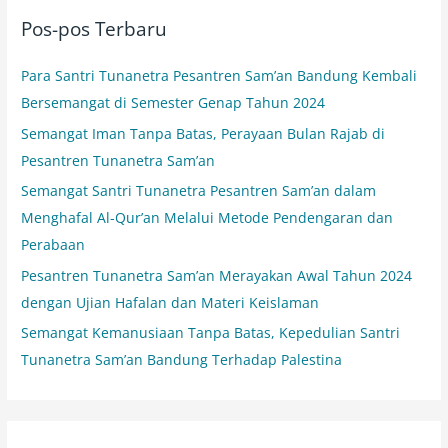
i
Pos-pos Terbaru
u
n
Para Santri Tunanetra Pesantren Sam’an Bandung Kembali
t
Bersemangat di Semester Genap Tahun 2024
u
Semangat Iman Tanpa Batas, Perayaan Bulan Rajab di
k
Pesantren Tunanetra Sam’an
:
Semangat Santri Tunanetra Pesantren Sam’an dalam
Menghafal Al-Qur’an Melalui Metode Pendengaran dan
Perabaan
Pesantren Tunanetra Sam’an Merayakan Awal Tahun 2024
dengan Ujian Hafalan dan Materi Keislaman
Semangat Kemanusiaan Tanpa Batas, Kepedulian Santri
Tunanetra Sam’an Bandung Terhadap Palestina