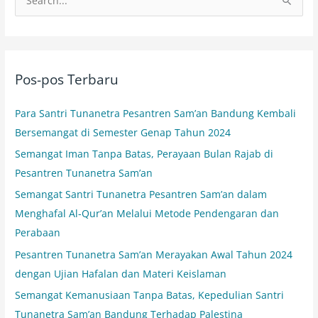
C
a
r
i
Pos-pos Terbaru
u
n
Para Santri Tunanetra Pesantren Sam’an Bandung Kembali
t
Bersemangat di Semester Genap Tahun 2024
u
Semangat Iman Tanpa Batas, Perayaan Bulan Rajab di
k
Pesantren Tunanetra Sam’an
:
Semangat Santri Tunanetra Pesantren Sam’an dalam
Menghafal Al-Qur’an Melalui Metode Pendengaran dan
Perabaan
Pesantren Tunanetra Sam’an Merayakan Awal Tahun 2024
dengan Ujian Hafalan dan Materi Keislaman
Semangat Kemanusiaan Tanpa Batas, Kepedulian Santri
Tunanetra Sam’an Bandung Terhadap Palestina