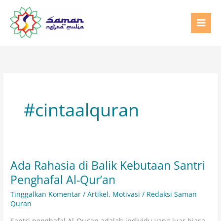
Lewati
ke
konten
#cintaalquran
Ada Rahasia di Balik Kebutaan Santri
Ada
Rahasia
Penghafal Al-Qur’an
di
Tinggalkan Komentar
/
Artikel
,
Motivasi
/
Redaksi Saman
Balik
Quran
Kebutaan
Santri penghafal Al-Qur’an adalah individu yang luar biasa.