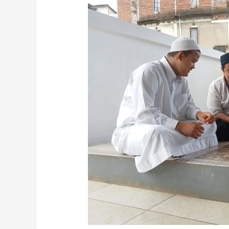
Tunanetra
dalam
Menghafal
Al-
Quran