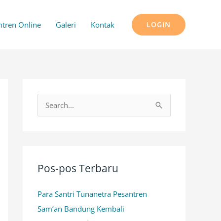
ntren Online
Galeri
Kontak
LOGIN
C
a
r
i
u
Pos-pos Terbaru
n
Para Santri Tunanetra Pesantren
t
Sam’an Bandung Kembali
u