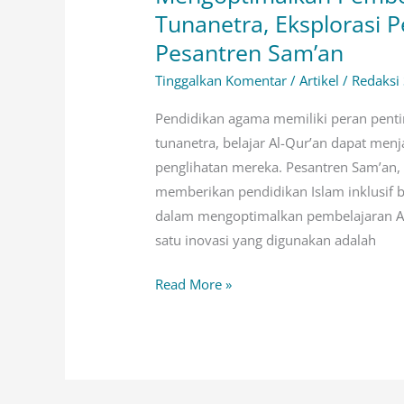
Pembelajaran
Tunanetra, Eksplorasi 
Al-
Pesantren Sam’an
Qur’an
Tinggalkan Komentar
/
Artikel
/
Redaksi
untuk
Tunanetra,
Pendidikan agama memiliki peran pent
Eksplorasi
tunanetra, belajar Al-Qur’an dapat men
Penggunaan
penglihatan mereka. Pesantren Sam’an
Speaker
memberikan pendidikan Islam inklusif b
Murotal
dalam mengoptimalkan pembelajaran Al-
di
satu inovasi yang digunakan adalah
Pesantren
Sam’an
Read More »