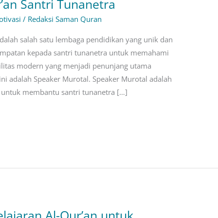
an Santri Tunanetra
tivasi
/
Redaksi Saman Quran
alah salah satu lembaga pendidikan yang unik dan
empatan kepada santri tunanetra untuk memahami
silitas modern yang menjadi penunjang utama
 ini adalah Speaker Murotal. Speaker Murotal adalah
 untuk membantu santri tunanetra […]
ajaran Al-Qur’an untuk