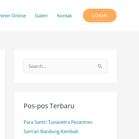
ntren Online
Galeri
Kontak
LOGIN
C
a
r
i
u
Pos-pos Terbaru
n
Para Santri Tunanetra Pesantren
t
Sam’an Bandung Kembali
u