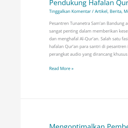
Pendukung Hafalan Qur’
Murotal,
Tinggalkan Komentar
/
Artikel
,
Berita
,
Mo
Fasilitas
Modern
Pesantren Tunanetra Sam’an Bandung ad
Pendukung
sangat penting dalam memberikan kes
Hafalan
dan menghafal Al-Qur’an. Salah satu fa
Qur’an
hafalan Qur’an para santri di pesantren
Santri
perangkat audio yang dirancang khusus
Tunanetra
Read More »
Mengoptimalkan Pembel
Mengoptimalkan