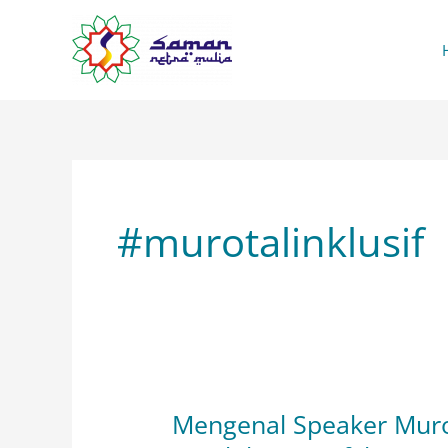
Lewati
ke
konten
#murotalinklusif
Mengenal Speaker Murot
Mengenal
Speaker