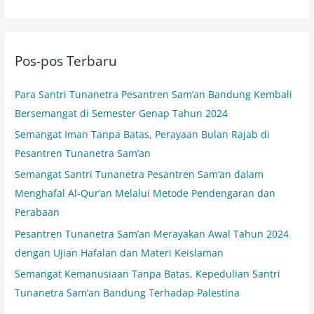
a
r
i
Pos-pos Terbaru
u
n
Para Santri Tunanetra Pesantren Sam’an Bandung Kembali
t
Bersemangat di Semester Genap Tahun 2024
u
Semangat Iman Tanpa Batas, Perayaan Bulan Rajab di
k
Pesantren Tunanetra Sam’an
:
Semangat Santri Tunanetra Pesantren Sam’an dalam
Menghafal Al-Qur’an Melalui Metode Pendengaran dan
Perabaan
Pesantren Tunanetra Sam’an Merayakan Awal Tahun 2024
dengan Ujian Hafalan dan Materi Keislaman
Semangat Kemanusiaan Tanpa Batas, Kepedulian Santri
Tunanetra Sam’an Bandung Terhadap Palestina