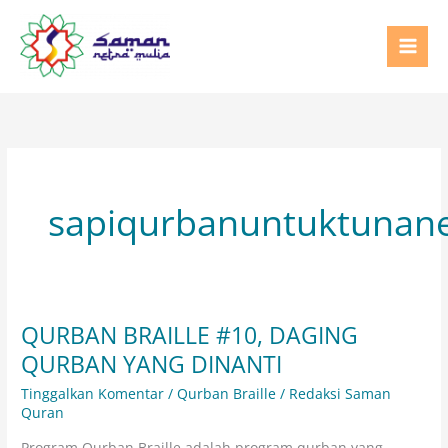
Lewati
ke
konten
sapiqurbanuntuktunane
QURBAN BRAILLE #10, DAGING
QURBAN
BRAILLE
QURBAN YANG DINANTI
#10,
Tinggalkan Komentar
/
Qurban Braille
/
Redaksi Saman
DAGING
Quran
QURBAN
Program Qurban Braille adalah program qurban yang