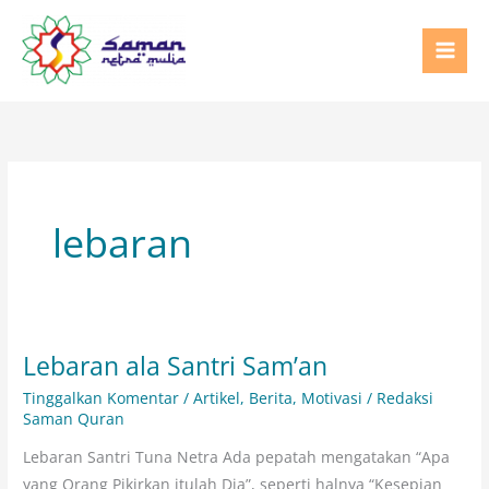
Lewati
ke
konten
lebaran
Lebaran ala Santri Sam’an
Lebaran
ala
Tinggalkan Komentar
/
Artikel
,
Berita
,
Motivasi
/
Redaksi
Santri
Saman Quran
Sam’an
Lebaran Santri Tuna Netra Ada pepatah mengatakan “Apa
yang Orang Pikirkan itulah Dia”, seperti halnya “Kesepian