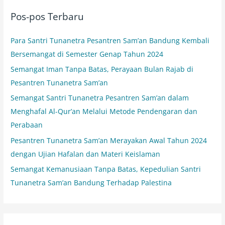
i
Pos-pos Terbaru
u
n
Para Santri Tunanetra Pesantren Sam’an Bandung Kembali
t
Bersemangat di Semester Genap Tahun 2024
u
Semangat Iman Tanpa Batas, Perayaan Bulan Rajab di
k
Pesantren Tunanetra Sam’an
:
Semangat Santri Tunanetra Pesantren Sam’an dalam
Menghafal Al-Qur’an Melalui Metode Pendengaran dan
Perabaan
Pesantren Tunanetra Sam’an Merayakan Awal Tahun 2024
dengan Ujian Hafalan dan Materi Keislaman
Semangat Kemanusiaan Tanpa Batas, Kepedulian Santri
Tunanetra Sam’an Bandung Terhadap Palestina