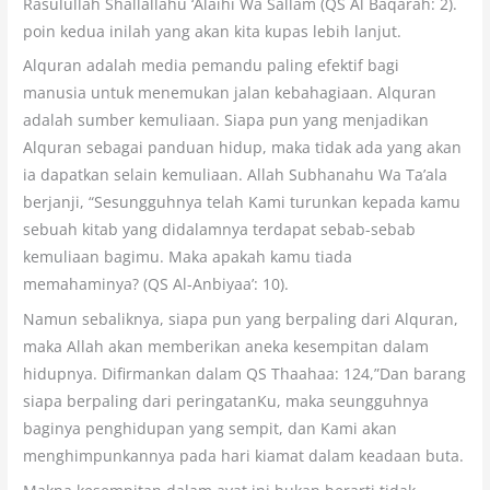
Rasulullah Shallallahu ‘Alaihi Wa Sallam (QS Al Baqarah: 2).
poin kedua inilah yang akan kita kupas lebih lanjut.
Alquran adalah media pemandu paling efektif bagi
manusia untuk menemukan jalan kebahagiaan. Alquran
adalah sumber kemuliaan. Siapa pun yang menjadikan
Alquran sebagai panduan hidup, maka tidak ada yang akan
ia dapatkan selain kemuliaan. Allah Subhanahu Wa Ta’ala
berjanji, “Sesungguhnya telah Kami turunkan kepada kamu
sebuah kitab yang didalamnya terdapat sebab-sebab
kemuliaan bagimu. Maka apakah kamu tiada
memahaminya? (QS Al-Anbiyaa’: 10).
Namun sebaliknya, siapa pun yang berpaling dari Alquran,
maka Allah akan memberikan aneka kesempitan dalam
hidupnya. Difirmankan dalam QS Thaahaa: 124,”Dan barang
siapa berpaling dari peringatanKu, maka seungguhnya
baginya penghidupan yang sempit, dan Kami akan
menghimpunkannya pada hari kiamat dalam keadaan buta.