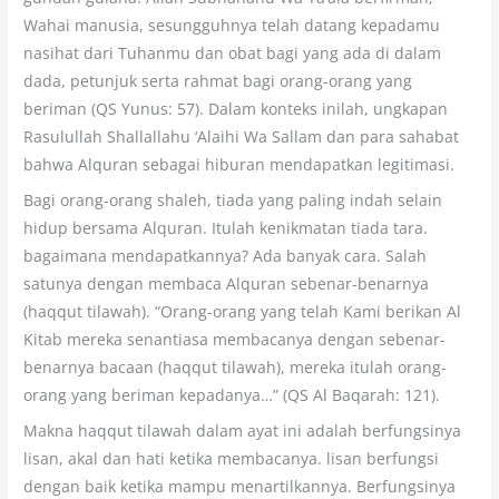
Wahai manusia, sesungguhnya telah datang kepadamu
nasihat dari Tuhanmu dan obat bagi yang ada di dalam
dada, petunjuk serta rahmat bagi orang-orang yang
beriman (QS Yunus: 57). Dalam konteks inilah, ungkapan
Rasulullah Shallallahu ‘Alaihi Wa Sallam dan para sahabat
bahwa Alquran sebagai hiburan mendapatkan legitimasi.
Bagi orang-orang shaleh, tiada yang paling indah selain
hidup bersama Alquran. Itulah kenikmatan tiada tara.
bagaimana mendapatkannya? Ada banyak cara. Salah
satunya dengan membaca Alquran sebenar-benarnya
(haqqut tilawah). “Orang-orang yang telah Kami berikan Al
Kitab mereka senantiasa membacanya dengan sebenar-
benarnya bacaan (haqqut tilawah), mereka itulah orang-
orang yang beriman kepadanya…” (QS Al Baqarah: 121).
Makna haqqut tilawah dalam ayat ini adalah berfungsinya
lisan, akal dan hati ketika membacanya. lisan berfungsi
dengan baik ketika mampu menartilkannya. Berfungsinya