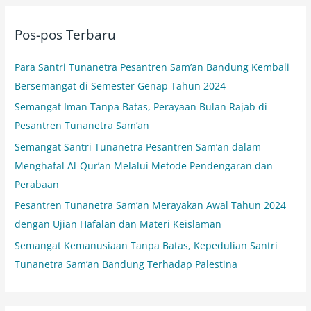
i
Pos-pos Terbaru
u
n
Para Santri Tunanetra Pesantren Sam’an Bandung Kembali
t
Bersemangat di Semester Genap Tahun 2024
u
Semangat Iman Tanpa Batas, Perayaan Bulan Rajab di
k
Pesantren Tunanetra Sam’an
:
Semangat Santri Tunanetra Pesantren Sam’an dalam
Menghafal Al-Qur’an Melalui Metode Pendengaran dan
Perabaan
Pesantren Tunanetra Sam’an Merayakan Awal Tahun 2024
dengan Ujian Hafalan dan Materi Keislaman
Semangat Kemanusiaan Tanpa Batas, Kepedulian Santri
Tunanetra Sam’an Bandung Terhadap Palestina