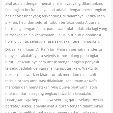
akal adalah dengan memahami isi ayat yang dilantunkan.
Sedangkan berfungsinya hati adalah dengan merenungkan
nasihat-nasihat yang terkandung di dalamnya. Ketika lisan,
pikiran, hati, dan seluruh tubuh terfokus pada Alquran,
berdialog dengan Allah, pada saat itulah tidak ada lagi yang
ia rasakan selain kenikmatan. Seluruh tubuh didominasi
hormon cinta, sehingga rasa sakit akan tereliminasikan.
Dikisahkan, Imam Ar Rafi’i bin Mahran pernah menderita
penyakit ‘akalah’, yaitu sejenis tumor tulang pada bgian
lutut. Satu-satunya cara untuk menghilangkan penyakit
tersebut adalah dengan mengamputasi kaki. Waktu itu
dokter menawarkan khamr untuk meredam rasa sakit
tatkala proses amputasi dilakukan. Tapi Imam Ar Rafi’i
menolah dan mengatakan,”Aku punya obat yang lebih
mujarab dari apa yang engkau tawarkan kepadaku.
Datangkan saja kepada saya seorang qari.” Selanjutnya ia
berkata,”Dokter, apabila ayat Alquran tengah dilantunkan
dan Anda melihat muka saya memerah dan mata saya