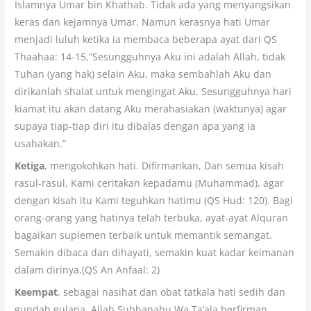
Islamnya Umar bin Khathab. Tidak ada yang menyangsikan
keras dan kejamnya Umar. Namun kerasnya hati Umar
menjadi luluh ketika ia membaca beberapa ayat dari QS
Thaahaa: 14-15,”Sesungguhnya Aku ini adalah Allah, tidak
Tuhan (yang hak) selain Aku, maka sembahlah Aku dan
dirikanlah shalat untuk mengingat Aku. Sesungguhnya hari
kiamat itu akan datang Aku merahasiakan (waktunya) agar
supaya tiap-tiap diri itu dibalas dengan apa yang ia
usahakan.”
Ketiga
, mengokohkan hati. Difirmankan, Dan semua kisah
rasul-rasul, Kami ceritakan kepadamu (Muhammad), agar
dengan kisah itu Kami teguhkan hatimu (QS Hud: 120). Bagi
orang-orang yang hatinya telah terbuka, ayat-ayat Alquran
bagaikan suplemen terbaik untuk memantik semangat.
Semakin dibaca dan dihayati, semakin kuat kadar keimanan
dalam dirinya.(QS An Anfaal: 2)
Keempat
, sebagai nasihat dan obat tatkala hati sedih dan
gundah gulana. Allah Subhanahu Wa Ta’ala berfirman,